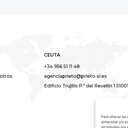
CEUTA
+34 956 51 11 48
otros
agenciaprieto@prieto-sl.es
Edificio Trujillo P.º del Revellín 1 510
Para ofrecer las
almacenar y/o ac
tecnologías nos 